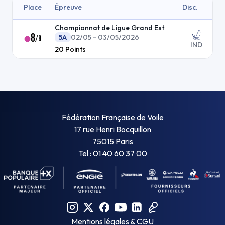
Place
Épreuve
Disc.
Championnat de Ligue Grand Est
8
5A
02/05 - 03/05/2026
/
8
IND
20
Points
Fédération Française de Voile
17 rue Henri Bocquillon
75015 Paris
Tel : 01 40 60 37 00
Mentions légales & CGU