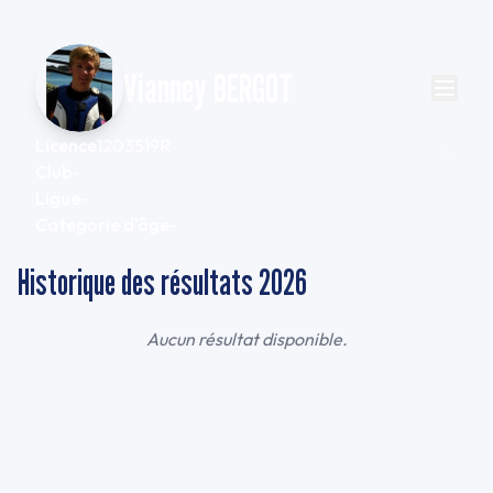
Vianney BERGOT
Licence
1203519R
Club
-
Ligue
-
Categorie d'âge
-
Historique des résultats
2026
Aucun résultat disponible.