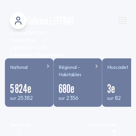
Fabrice LEFFRAY
Licence
1199709X
Club
SNBSM
Ligue
BRETAGNE
Categorie d'âge
Senior 4
National
Régional -
Muscadet
Habitables
5 824
e
680
e
3
e
25 382
2 356
82
sur
sur
sur
Disciplines
Compétitions
2