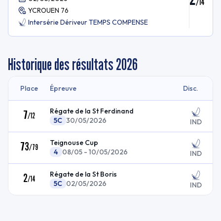
/
14
YCROUEN 76
Intersérie Dériveur TEMPS COMPENSE
Historique des résultats
2026
Place
Épreuve
Disc.
Régate de la St Ferdinand
7
/
12
5C
30/05/2026
IND
Teignouse Cup
73
/
79
4
08/05 - 10/05/2026
IND
Régate de la St Boris
2
/
14
5C
02/05/2026
IND