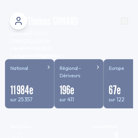
Thomas SOINARD
Licence
1177204E
Club
YCROUEN 76
Ligue
NORMANDIE
Categorie d'âge
Senior 1
National
Régional -
Europe
Dériveurs
11 984
e
196
e
67
e
25 357
411
122
sur
sur
sur
Disciplines
Compétitions
3