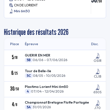
/
50
CN DE LORIENT
Mini 6m50
Historique des résultats
2026
Place
Épreuve
Disc.
GUERIR EN MER
5
/
18
5B
06/06 - 07/06/2026
OSIR
Tour de Belle-Ile
6
/
25
5C
08/05 - 10/05/2026
CLIB
Plastimo Lorient Mini 6m50
30
/
50
4
07/04 - 12/04/2026
650S
Championnat Bretagne Flotte Partagée
4
/
8
5A
31/01/2026
J70