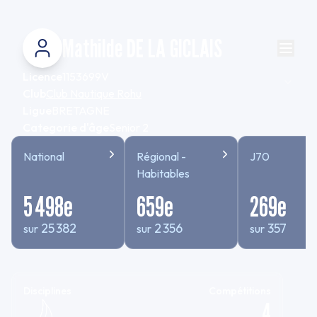
Mathilde DE LA GICLAIS
Licence
1153699V
Club
Club Nautique Rohu
Ligue
BRETAGNE
Categorie d'âge
Senior 2
National
Régional -
J70
Habitables
5 498
e
659
e
269
e
25 382
2 356
357
sur
sur
sur
Disciplines
Compétitions
4