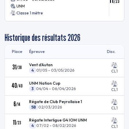
/
23
UNM
Classe 1 mètre
Historique des résultats
2026
Place
Épreuve
Disc.
Vent d'Autan
31
/
38
4
01/05 - 03/05/2026
CL1
UNM Nation Cup
40
/
40
3
04/04 - 06/04/2026
CL1
Régate de Club Peyrollaise 1
6
/
14
5B
02/03/2026
CL1
Régate Interligue G4 IOM UNM
11
/
23
4
07/02 - 08/02/2026
CL1