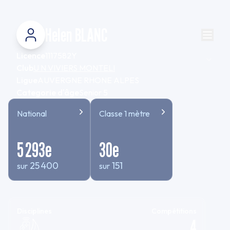
Helen BLANC
Licence
1117582Y
Club
U N VIVIERS MONTELI
Ligue
AUVERGNE RHONE ALPES
Categorie d'âge
Senior 5
National
Classe 1 mètre
5 293
e
30
e
25 400
151
sur
sur
Disciplines
Compétitions
4