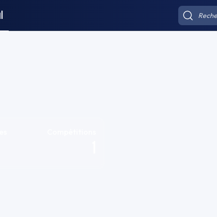
l
es
Compétitions
1