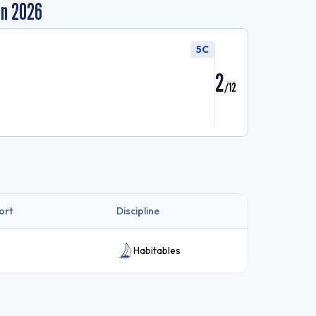
en 2026
5C
2
/
12
ort
Discipline
Habitables