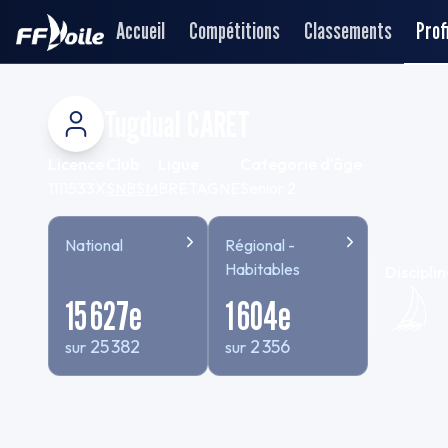
Accueil
Compétitions
Classements
Profi
Tugdual CARET
Licence
Club
Ligue
Categorie d'âge
1111533X
SNBSM
BRETAGNE
Senior 2
National
Régional -
Habitables
Disciplin
15 627
e
1 604
e
25 382
2 356
sur
sur