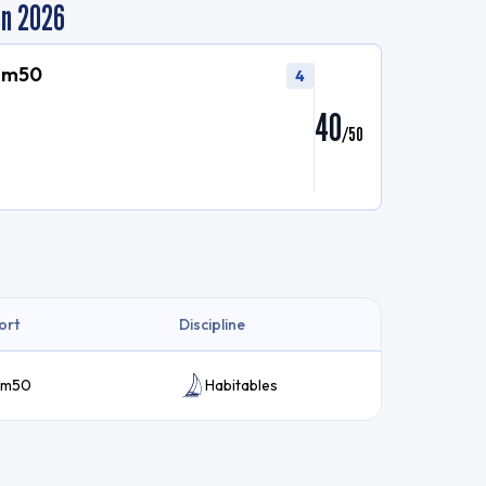
en 2026
 6m50
4
40
/
50
ort
Discipline
 6m50
Habitables