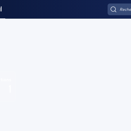
l
tions
1