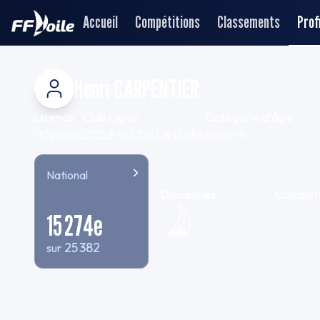
Accueil
Compétitions
Classements
Profi
Henri CARPENTIER
Licence
Club
Ligue
Categorie d'âge
1102684E
LTCL
PAYS DE LA LOIRE
Senior 4
National
Disciplines
Compéti
15 274
e
25 382
sur