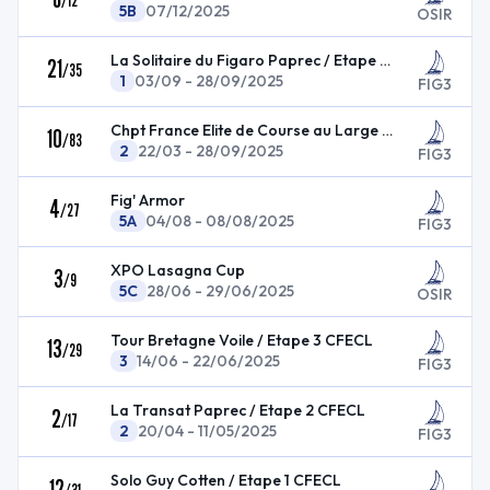
/
12
5B
07/12/2025
OSIR
La Solitaire du Figaro Paprec / Etape 4 CFECL
21
/
35
1
03/09 - 28/09/2025
FIG3
Chpt France Elite de Course au Large (CFECL)
10
/
83
2
22/03 - 28/09/2025
FIG3
Fig' Armor
4
/
27
5A
04/08 - 08/08/2025
FIG3
XPO Lasagna Cup
3
/
9
5C
28/06 - 29/06/2025
OSIR
Tour Bretagne Voile / Etape 3 CFECL
13
/
29
3
14/06 - 22/06/2025
FIG3
La Transat Paprec / Etape 2 CFECL
2
/
17
2
20/04 - 11/05/2025
FIG3
Solo Guy Cotten / Etape 1 CFECL
12