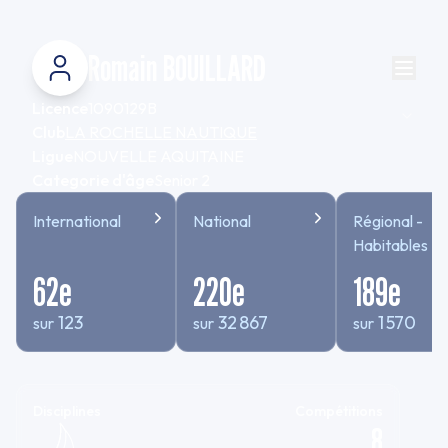
Romain BOUILLARD
Licence
1090129B
Club
LA ROCHELLE NAUTIQUE
Ligue
NOUVELLE AQUITAINE
Categorie d'âge
Senior 2
International
National
Régional -
Habitables
62
e
220
e
189
e
123
32 867
1 570
sur
sur
sur
Disciplines
Compétitions
8