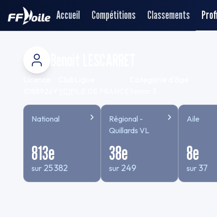
Accueil
Compétitions
Classements
Profi
Benoit LESCARRET
Licence
Club
Ligue
Categorie d'âge
1088926Y
YCIF
ILE DE FRANCE
Senior 3
National
Régional -
Aile
Quillards VL
813
e
38
e
8
e
25 382
249
37
sur
sur
sur