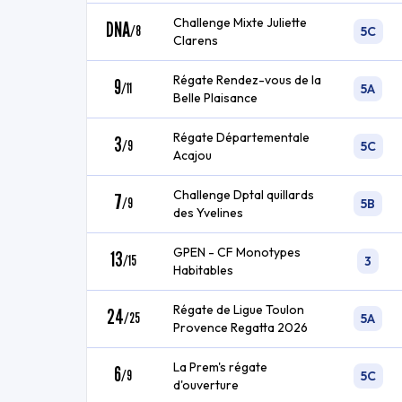
Challenge Mixte Juliette
DNA
/
8
5C
Clarens
Régate Rendez-vous de la
9
/
11
5A
Belle Plaisance
Régate Départementale
3
/
9
5C
Acajou
Challenge Dptal quillards
7
/
9
5B
des Yvelines
GPEN - CF Monotypes
13
/
15
3
Habitables
Régate de Ligue Toulon
24
/
25
5A
Provence Regatta 2026
La Prem's régate
6
/
9
5C
d'ouverture