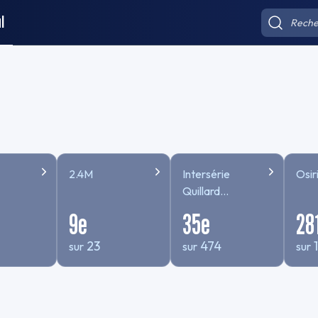
l
2.4M
Intersérie
Osiri
Quillard
TEMPS
9
e
35
e
28
COMPENSE
23
474
sur
sur
sur