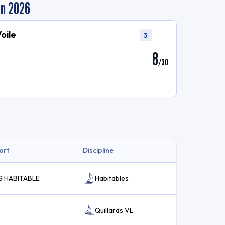
en 2026
Voile
3
8
/
30
ort
Discipline
S HABITABLE
Habitables
Quillards VL