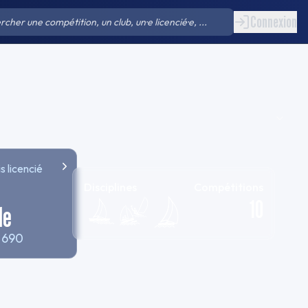
Connexion
s licencié
Disciplines
Compétitions
10
1
e
1 690