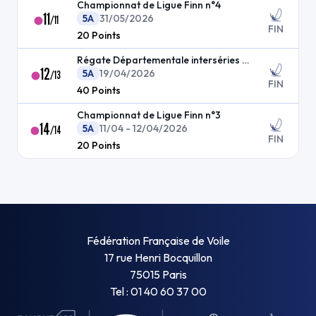
Championnat de Ligue Finn n°4
11
5A
31/05/2026
/
11
FIN
20
Points
Régate Départementale interséries dériveur
12
5A
19/04/2026
/
13
FIN
40
Points
Championnat de Ligue Finn n°3
14
5A
11/04 - 12/04/2026
/
14
FIN
20
Points
Fédération Française de Voile
17 rue Henri Bocquillon
75015 Paris
Tel : 01 40 60 37 00