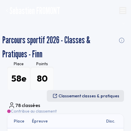
Sebastien FROMONT
Parcours sportif 2026 - Classes &
Pratiques - Finn
Place
Points
58e
80
Classement classes & pratiques
78
classé·es
Contribue au classement
Place
Épreuve
Disc.