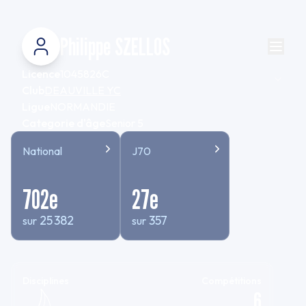
Philippe SZELLOS
Licence
1045826C
Club
DEAUVILLE YC
Ligue
NORMANDIE
Categorie d'âge
Senior 5
National
J70
702
e
27
e
25 382
357
sur
sur
Disciplines
Compétitions
6