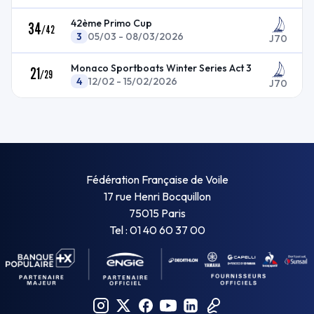
42ème Primo Cup
34
/
42
3
05/03 - 08/03/2026
J70
Monaco Sportboats Winter Series Act 3
21
/
29
4
12/02 - 15/02/2026
J70
Fédération Française de Voile
17 rue Henri Bocquillon
75015 Paris
Tel : 01 40 60 37 00