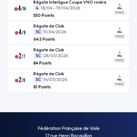
Régate Interligue Coupe VNO rivière
4
4
18/04 - 19/04/2026
/
14
VNO
550
Points
Régate de Club
4
5C
11/04/2026
/
9
VNO
64.5
Points
Régate de Club
2
5C
28/03/2026
/
7
VNO
84
Points
Régate de Club
2
5C
14/03/2026
/
6
VNO
81
Points
Fédération Française de Voile
17 rue Henri Bocquillon