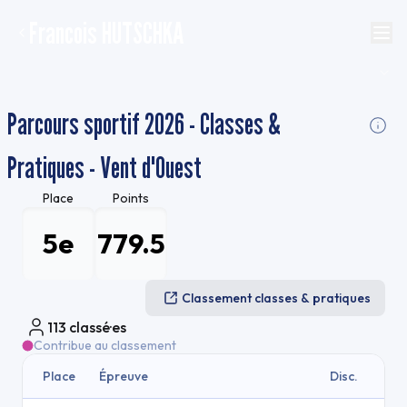
Francois HUTSCHKA
Parcours sportif 2026 - Classes &
Pratiques - Vent d'Ouest
Place
Points
5e
779.5
Classement classes & pratiques
113
classé·es
Contribue au classement
Place
Épreuve
Disc.