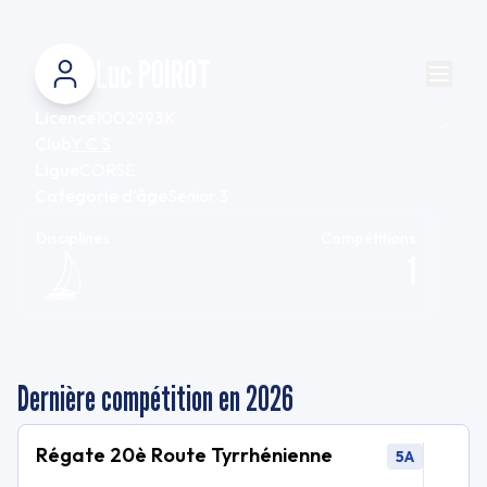
Luc POIROT
Licence
1002993K
Club
Y C S
Ligue
CORSE
Categorie d'âge
Senior 3
Disciplines
Compétitions
1
Dernière compétition en 2026
Régate 20è Route Tyrrhénienne
5A