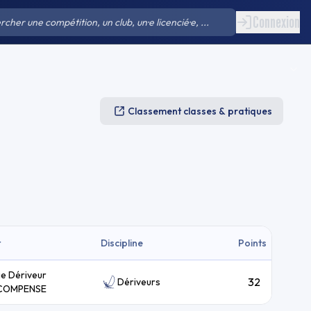
Connexion
Classement classes & pratiques
t
Discipline
Points
ie Dériveur
32
Dériveurs
COMPENSE