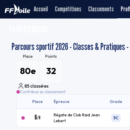
Accueil
Compétitions
Classements
Profi
Fethi DJEMOUAI
Parcours sportif 2026 - Classes & Pratiques -
Place
Points
80e
32
85
classé·es
Contribue au classement
Place
Épreuve
Grade
Régate de Club Raid Jean
6
/
8
5C
Lebert