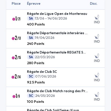
Place
Épreuve
Disc.
Régate de Ligue Open de Montereau
1
5A
13/06 - 14/06/2026
/
21
IND
400
Points
Régate Départementale interséries dériveur
2
5A
19/04/2026
/
13
IND
240
Points
Régate Départementale REGATE SOUP DAY
2
5A
22/03/2026
/
15
IND
280
Points
Régate de Club 5C
2
5C
07/06/2026
/
14
IND
92.5
Points
Régate de Club Match racing des Praillons
1
5C
24/05/2026
/
6
IND
100
Points
Régate de Club Sail/Seine /&sun