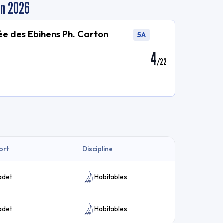
en 2026
e des Ebihens Ph. Carton
5A
4
/
22
ort
Discipline
adet
Habitables
adet
Habitables