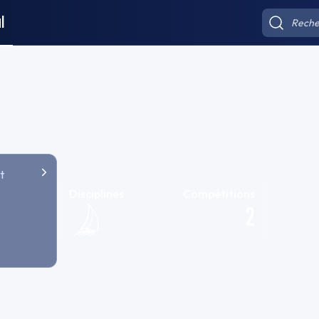
l
t
Disciplines
Compétitions
2