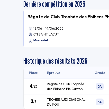
Dernière compétition en 2026
Régate de Club Trophée des Ebihens P
13/06 - 14/06/2026
CN SAINT JACUT
Muscadet
Historique des résultats
2026
Place
Épreuve
Grade
Régate de Club Trophée
4
/
22
5A
des Ebihens Ph. Carton
TROHEE AUDI DIAGONAL
3
/
6
5A
DU FOU