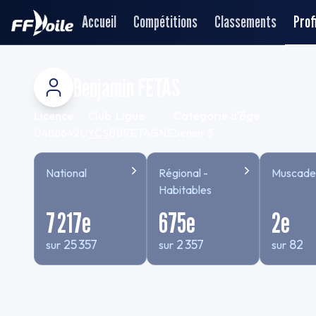
Accueil
Compétitions
Classements
Profi
Benjamin FETAS
Licence
Club
Ligue
Categorie d'âge
0486642U
YCSB
BRETAGNE
Senior 3
National
Régional -
Muscade
Habitables
7 217
e
675
e
2
e
25 357
2 357
82
sur
sur
sur