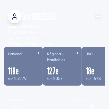
Eric BREZELLEC
Licence
0289966Y
Club
CN DE SAINT CAST
Ligue
BRETAGNE
Categorie d'âge
Senior 4
National
Régional -
J80
Habitables
118
e
127
e
18
e
25 279
2 357
1 578
sur
sur
sur
Disciplines
Compétitions
6