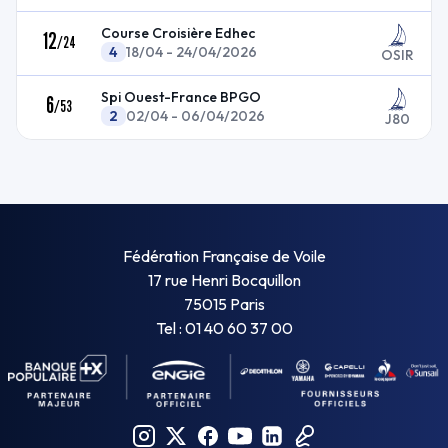
Course Croisière Edhec
12
/
24
4
18/04 - 24/04/2026
OSIR
Spi Ouest-France BPGO
6
/
53
2
02/04 - 06/04/2026
J80
Fédération Française de Voile
17 rue Henri Bocquillon
75015 Paris
Tel : 01 40 60 37 00