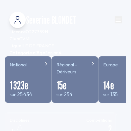
Severine BLONDET
Licence
0227359H
Club
CVML
Ligue
ILE DE FRANCE
Categorie d'âge
Senior 4
National
Régional -
Europe
Dériveurs
1 323
e
15
e
14
e
25 434
254
135
sur
sur
sur
Disciplines
Compétitions
2