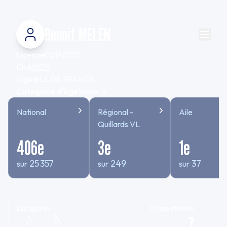
Benoit MELEN
Licence
0219675D
Club
YCIF
Ligue
ILE DE FRANCE
Categorie d'âge
Senior 5
National
Régional -
Aile
Quillards VL
406
e
3
e
1
e
25 357
249
37
sur
sur
sur
Disciplines
Compétitions
7