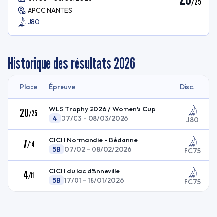
/
25
APCC NANTES
J80
Historique des résultats
2026
Place
Épreuve
Disc.
WLS Trophy 2026 / Women's Cup
20
/
25
4
07/03 - 08/03/2026
J80
CICH Normandie - Bédanne
7
/
14
5B
07/02 - 08/02/2026
FC75
CICH du lac d'Anneville
4
/
11
5B
17/01 - 18/01/2026
FC75