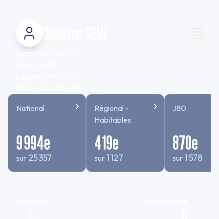
Delphine RENE
Licence
0158490U
Club
CVSAE
Ligue
NORMANDIE
Categorie d'âge
Senior 3
National
Régional -
J80
Habitables
9 994
e
419
e
870
e
25 357
1 127
1 578
sur
sur
sur
Disciplines
Compétitions
3