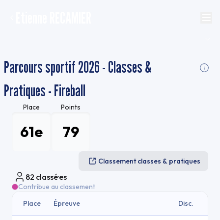
Etienne RECAMIER
Parcours sportif 2026 - Classes &
Pratiques - Fireball
Place
Points
61e
79
Classement classes & pratiques
82
classé·es
Contribue au classement
Place
Épreuve
Disc.