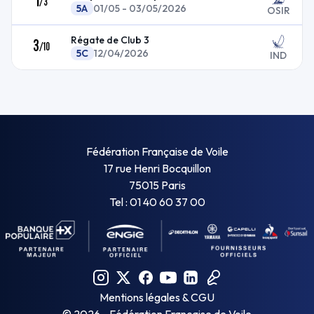
1
/
3
5A
01/05 - 03/05/2026
OSIR
Régate de Club 3
3
/
10
5C
12/04/2026
IND
Fédération Française de Voile
17 rue Henri Bocquillon
75015 Paris
Tel : 01 40 60 37 00
Mentions légales & CGU