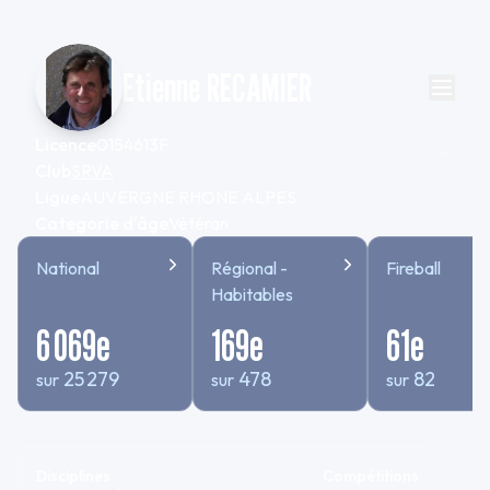
Etienne RECAMIER
Licence
0154613F
Club
SRVA
Ligue
AUVERGNE RHONE ALPES
Categorie d'âge
Vétéran
National
Régional -
Fireball
Habitables
6 069
e
169
e
61
e
25 279
478
82
sur
sur
sur
Disciplines
Compétitions