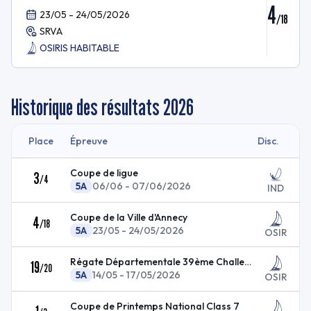
4
23/05 - 24/05/2026
/
18
SRVA
OSIRIS HABITABLE
Historique des résultats
2026
Place
Épreuve
Disc.
Coupe de ligue
3
/
4
5A
06/06 - 07/06/2026
IND
Coupe de la Ville d'Annecy
4
/
18
5A
23/05 - 24/05/2026
OSIR
Régate Départementale 39ème Challenge Maurice Pomm
19
/
20
5A
14/05 - 17/05/2026
OSIR
Coupe de Printemps National Class 7