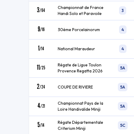
Championnat de France
3
/
64
3
Handi Solo et Paravoile
9
/
16
30ème Porcelainorum
4
1
/
14
National Maraudeur
4
Régate de Ligue Toulon
11
/
25
5A
Provence Regatta 2026
2
/
24
COUPE DE RIVIERE
5A
Championnat Pays de la
4
/
21
5A
Loire Handivalide Miniji
Régate Départementale
5
/
14
5C
Criterium Miniji