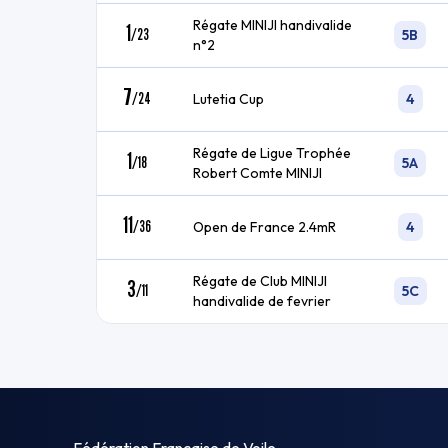
Régate MINIJI handivalide
1
/
23
5B
n°2
7
/
24
Lutetia Cup
4
Régate de Ligue Trophée
1
/
18
5A
Robert Comte MINIJI
11
/
36
Open de France 2.4mR
4
Régate de Club MINIJI
3
/
11
5C
handivalide de fevrier