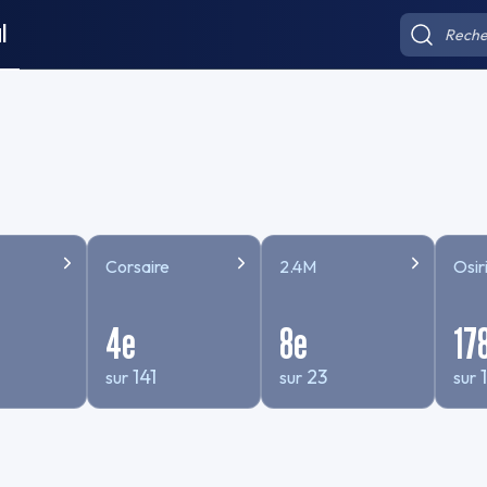
l
Corsaire
2.4M
Osiri
4
e
8
e
17
141
23
sur
sur
sur