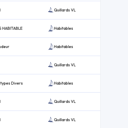
I
Quillards VL
S HABITABLE
Habitables
udeur
Habitables
Quillards VL
types Divers
Habitables
I
Quillards VL
I
Quillards VL