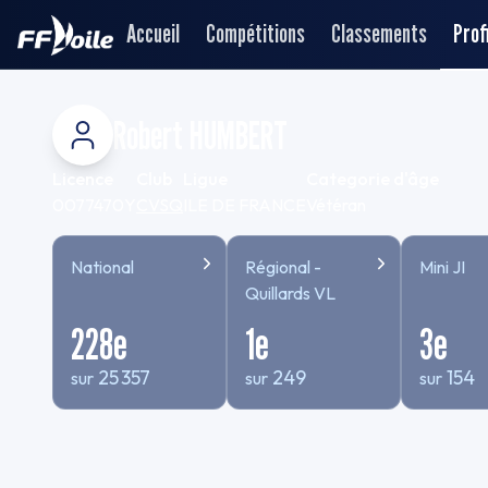
Accueil
Compétitions
Classements
Profi
Robert HUMBERT
Licence
Club
Ligue
Categorie d'âge
0077470Y
CVSQ
ILE DE FRANCE
Vétéran
National
Régional -
Mini JI
Quillards VL
228
e
1
e
3
e
25 357
249
154
sur
sur
sur