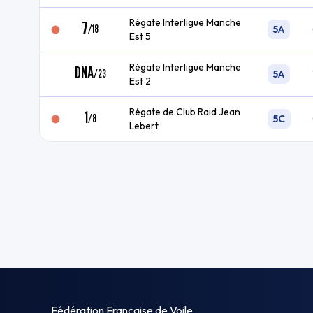
Régate Interligue Manche
7
/
18
5A
Est 5
Régate Interligue Manche
DNA
/
23
5A
Est 2
Régate de Club Raid Jean
1
/
8
5C
Lebert
Fédération Française de Voile