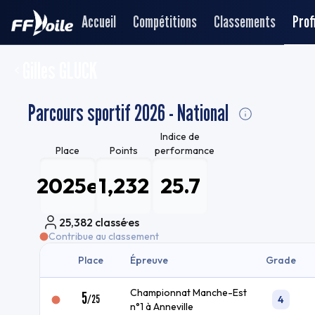
Accueil
Compétitions
Classements
Profi
Gilles GLUCK
Parcours sportif 2026 - National
Indice de
Place
Points
performance
2025e
1,232
25.7
25,382
classé·es
Contribue au classement
Place
Épreuve
Grade
Championnat Manche-Est
5
/
25
4
n°1 à Anneville