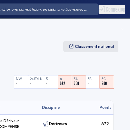
Connexion
Classement national
1/W
2/JE/LN
3
4
5A
5B
5C
-
-
-
672
360
-
200
t
Discipline
Points
ie Dériveur
672
Dériveurs
COMPENSE