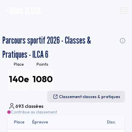
Gilles GLUCK
Parcours sportif 2026 - Classes &
Pratiques - ILCA 6
Place
Points
140e
1080
Classement classes & pratiques
693
classé·es
Contribue au classement
Place
Épreuve
Disc.