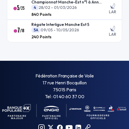
Championnat Manche-Est n°1 à Anneville
5
4
28/02 - 01/03/2026
/
25
LAR
840
Points
Régate Interligue Manche Est 5
7
5A
09/05 - 10/05/2026
/
18
LAR
240
Points
Fédération Française de Voile
17 rue Henri Bocquillon
75015 Paris
Tel : 01 40 60 37 00