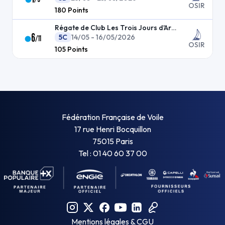
OSIR
180
Points
Régate de Club Les Trois Jours d'Armor
6
5C
14/05 - 16/05/2026
/
11
OSIR
105
Points
Fédération Française de Voile
17 rue Henri Bocquillon
75015 Paris
Tel : 01 40 60 37 00
Mentions légales & CGU