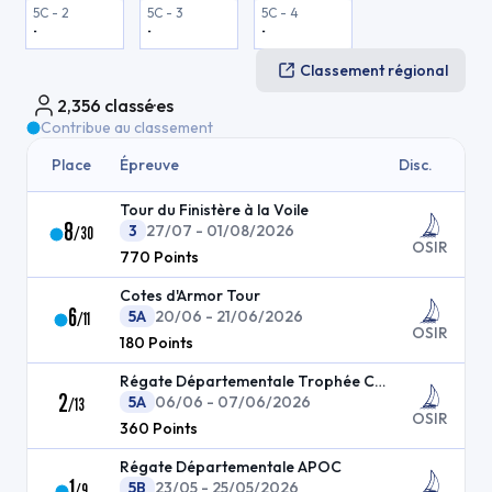
5C - 2
5C - 3
5C - 4
-
-
-
Classement régional
2,356
classé·es
Contribue au classement
Place
Épreuve
Disc.
Tour du Finistère à la Voile
8
3
27/07 - 01/08/2026
/
30
OSIR
770
Points
Cotes d'Armor Tour
6
5A
20/06 - 21/06/2026
/
11
OSIR
180
Points
Régate Départementale Trophée Cras Nautique
2
5A
06/06 - 07/06/2026
/
13
OSIR
360
Points
Régate Départementale APOC
1
5B
23/05 - 25/05/2026
/
9