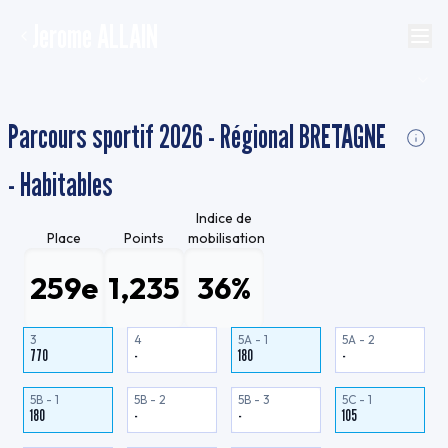
Jerome ALLAIN
Parcours sportif 2026 - Régional BRETAGNE
- Habitables
Indice de
Place
Points
mobilisation
259e
1,235
36%
3
4
5A - 1
5A - 2
770
-
180
-
5B - 1
5B - 2
5B - 3
5C - 1
180
-
-
105