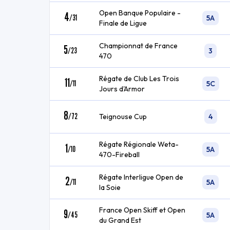
Open Banque Populaire -
4
/
31
5A
Finale de Ligue
Championnat de France
5
/
23
3
470
Régate de Club Les Trois
11
/
11
5C
Jours d'Armor
8
/
72
Teignouse Cup
4
Régate Régionale Weta-
1
/
10
5A
470-Fireball
Régate Interligue Open de
2
/
11
5A
la Soie
France Open Skiff et Open
9
/
45
5A
du Grand Est