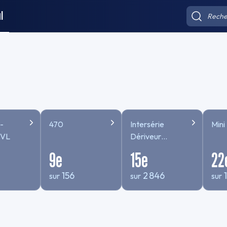
l
-
470
Intersérie
Mini 
 VL
Dériveur
TEMPS
9
e
15
e
22
COMPENSE
156
2 846
sur
sur
sur