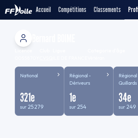
Accueil
Compétitions
Classements
Profi
Bernard BOIME
Licence
Club
Ligue
Categorie d'âge
0055870Y
CVSQ
ILE DE FRANCE
Vétéran
National
Régional -
Régional 
Dériveurs
Quillards
321
e
1
e
34
e
25 279
254
249
sur
sur
sur