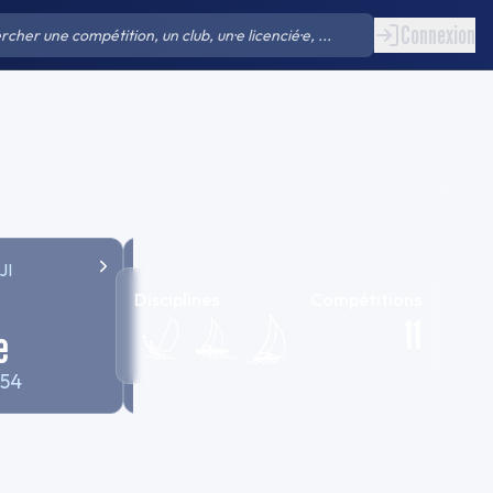
Connexion
JI
Osiris licencié
Disciplines
Compétitions
11
e
1 648
e
154
1 689
sur