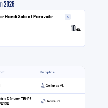
en 2026
e Handi Solo et Paravoile
3
10
/
64
ort
Discipline
I
Quillards VL
série Dériveur TEMPS
Dériveurs
PENSE