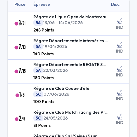
Place
Épreuve
Disc.
Régate de Ligue Open de Montereau
9
5A
13/06 - 14/06/2026
/
21
IND
248
Points
Régate Départementale interséries dériveur
7
5A
19/04/2026
/
13
IND
140
Points
Régate Départementale REGATE SOUP DAY
7
5A
22/03/2026
/
15
IND
180
Points
Régate de Club Coupe d'été
1
5C
07/06/2026
/
5
IND
100
Points
Régate de Club Match racing des Praillons
2
5C
24/05/2026
/
6
IND
81
Points
Régate de Club Sail/Seine /&sun