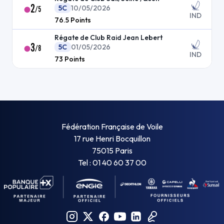
2
5C
10/05/2026
/
5
IND
76.5
Points
Régate de Club Raid Jean Lebert
3
5C
01/05/2026
/
8
IND
73
Points
Fédération Française de Voile
17 rue Henri Bocquillon
75015 Paris
Tel : 01 40 60 37 00