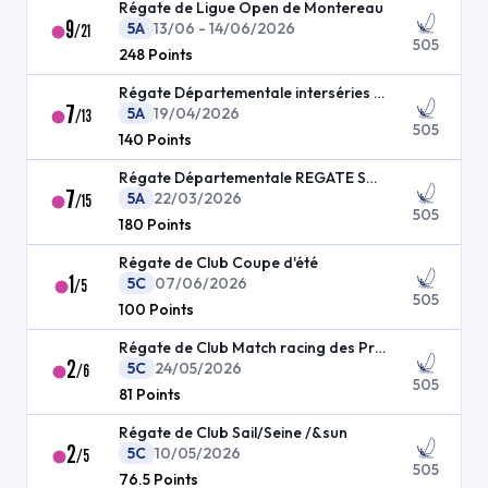
Régate de Ligue Open de Montereau
9
5A
13/06 - 14/06/2026
/
21
505
248
Points
Régate Départementale interséries dériveur
7
5A
19/04/2026
/
13
505
140
Points
Régate Départementale REGATE SOUP DAY
7
5A
22/03/2026
/
15
505
180
Points
Régate de Club Coupe d'été
1
5C
07/06/2026
/
5
505
100
Points
Régate de Club Match racing des Praillons
2
5C
24/05/2026
/
6
505
81
Points
Régate de Club Sail/Seine /&sun
2
5C
10/05/2026
/
5
505
76.5
Points