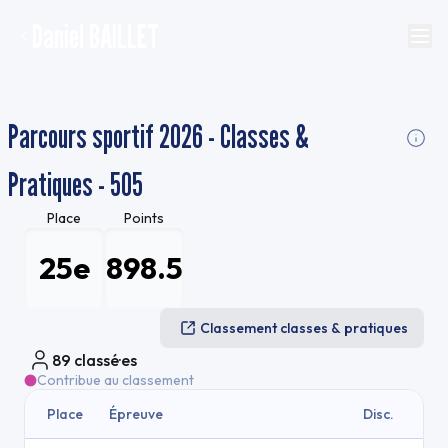
Daniel BAILLET
Parcours sportif 2026 - Classes &
Pratiques - 505
Place
Points
25e
898.5
Classement classes & pratiques
89
classé·es
Contribue au classement
Place
Épreuve
Disc.