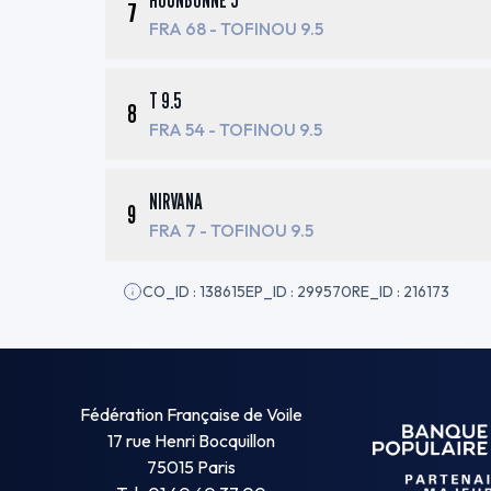
HOUNBONNE 5
7
FRA 68
- TOFINOU 9.5
T 9.5
8
FRA 54
- TOFINOU 9.5
NIRVANA
9
FRA 7
- TOFINOU 9.5
CO_ID : 138615
EP_ID : 299570
RE_ID : 216173
Fédération Française de Voile
17 rue Henri Bocquillon
75015 Paris