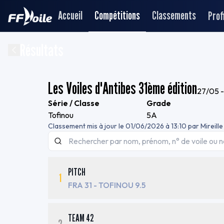
Accueil
Compétitions
Classements
Profi
Résultats
Les Voiles d'Antibes 31ème édition
27/05 
Série / Classe
Grade
Tofinou
5A
Classement mis à jour le
01/06/2026 à 13:10
par
Mireil
PITCH
1
FRA 31
- TOFINOU 9.5
TEAM 42
2