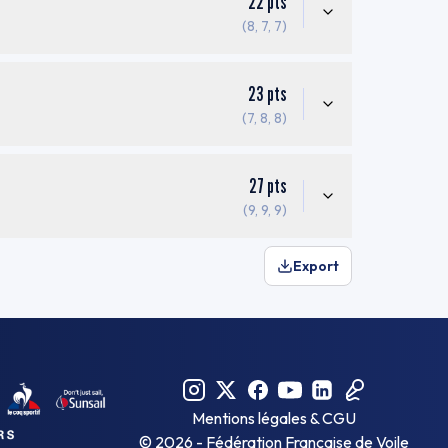
22
pts
(8, 7, 7)
23
pts
(7, 8, 8)
27
pts
(9, 9, 9)
Export
Mentions légales & CGU
©
2026
- Fédération Française de Voile