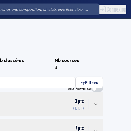
Connexion
b classé·es
Nb courses
3
Filtres
Vue détaillée
3
pts
(1, 1, 1)
7
pts