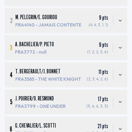
M. PELEGRIN
/
E. GOURIOU
9
pts
2
FRA4140
- JAMAIS CONTENTE
(4, 4, 3, 1, 1)
A. BACHELIER
/
P. PIETO
9
pts
3
FRA3772
- null
(1, 2, 2, 5, 4)
T. BERGERAULT
/
J. BONNET
11
pts
4
FRA3585
- THE WHITE KNIGHT
(2, 3, 4, 2, 6)
J. POIRIER
/
O. RESMOND
17
pts
5
FRA3799
- ONE UNDER
(5, 6, 6, 3, 3)
G. CHEVALIER
/
L. SCOTTI
21
pts
6