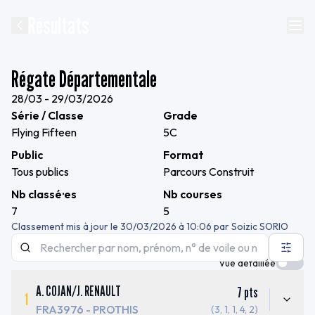
Résultats
Régate Départementale
28/03 - 29/03/2026
Série / Classe
Grade
Flying Fifteen
5C
Public
Format
Tous publics
Parcours Construit
Nb classé·es
Nb courses
7
5
Classement mis à jour le
30/03/2026 à 10:06
par
Soizic SORIO
Vue détaillée
A. COJAN
/
J. RENAULT
7
pts
1
FRA3976
- PROTHIS
(3, 1, 1, 4, 2)