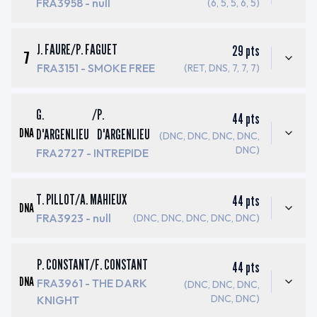
FRA3958
- null
(6, 5, 5, 6, 5)
J. FAURE
/
P. FAGUET
29
pts
7
FRA3151
- SMOKE FREE
(RET, DNS, 7, 7, 7)
G.
/
P.
44
pts
DNA
D'ARGENLIEU
D'ARGENLIEU
(DNC, DNC, DNC, DNC,
DNC)
FRA2727
- INTREPIDE
T. PILLOT
/
A. MAHIEUX
44
pts
DNA
FRA3923
- null
(DNC, DNC, DNC, DNC, DNC)
P. CONSTANT
/
F. CONSTANT
44
pts
DNA
FRA3961
- THE DARK
(DNC, DNC, DNC,
DNC, DNC)
KNIGHT