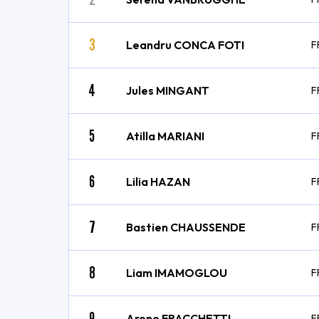
3
Leandru CONCA FOTI
F
4
Jules MINGANT
F
5
Atilla MARIANI
F
6
Lilia HAZAN
F
7
Bastien CHAUSSENDE
F
8
Liam IMAMOGLOU
F
9
Arone FRACCHETTI
F