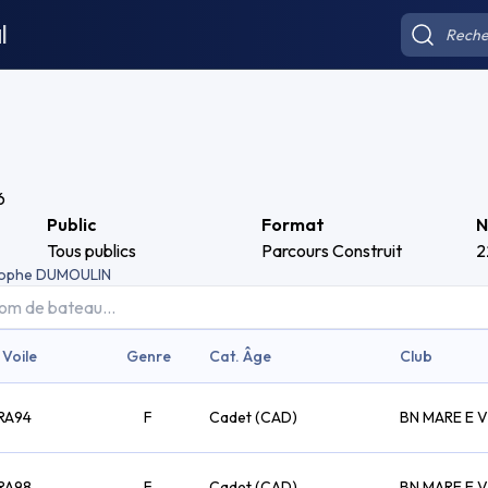
l
6
Public
Format
N
Tous publics
Parcours Construit
2
tophe DUMOULIN
 Voile
Genre
Cat. Âge
Club
RA94
F
Cadet (CAD)
BN MARE E 
RA98
F
Cadet (CAD)
BN MARE E 