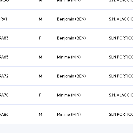
RA50
M
Minime (MIN)
S.N. AJACCI
FRA1
M
Benjamin (BEN)
S.N. AJACCI
RA83
F
Benjamin (BEN)
SLN PORTIC
RA65
M
Minime (MIN)
SLN PORTIC
RA72
M
Benjamin (BEN)
SLN PORTIC
RA78
F
Minime (MIN)
S.N. AJACCI
RA86
M
Minime (MIN)
SLN PORTIC