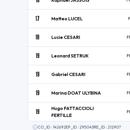
Raphael JASSOIS
F
17
Matteo LUCEL
18
Lucie CESARI
F
19
Leonard SETRUK
F
19
Gabriel CESARI
F
19
Marina DOAT ULYBINA
F
Hugo FATTACCIOLI
19
F
FERTILLE
CO_ID : 142692
EP_ID : 295043
RE_ID : 212907