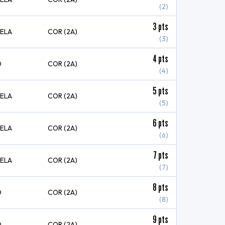
(2)
3
pts
VELA
COR (2A)
(3)
4
pts
O
COR (2A)
(4)
5
pts
VELA
COR (2A)
(5)
6
pts
VELA
COR (2A)
(6)
7
pts
VELA
COR (2A)
(7)
8
pts
O
COR (2A)
(8)
9
pts
O
COR (2A)