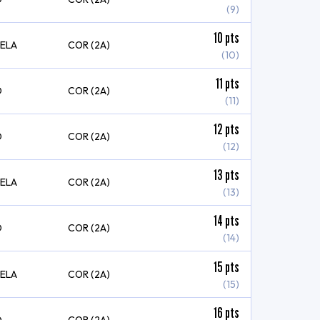
(9)
10
pts
VELA
COR (2A)
(10)
11
pts
O
COR (2A)
(11)
12
pts
O
COR (2A)
(12)
13
pts
VELA
COR (2A)
(13)
14
pts
O
COR (2A)
(14)
15
pts
VELA
COR (2A)
(15)
16
pts