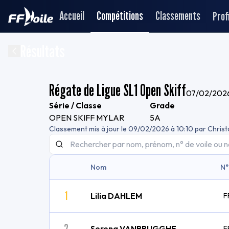
Accueil
Compétitions
Classements
Profi
Résultats
Régate de Ligue SL1 Open Skiff
07/02/202
Série / Classe
Grade
OPEN SKIFF MYLAR
5A
Classement mis à jour le
09/02/2026 à 10:10
par
Chris
Nom
N°
1
Lilia DAHLEM
F
2
Serena VANBRUGGHE
F