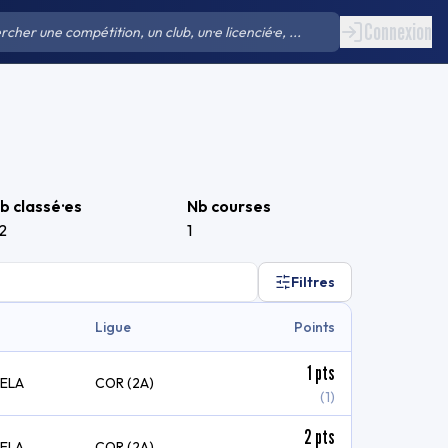
Connexion
b classé·es
Nb courses
2
1
Filtres
Ligue
Points
1
pts
VELA
COR (2A)
(1)
2
pts
VELA
COR (2A)