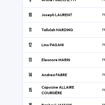
10
Joseph LAURENT
F
11
Tallulah HARDING
F
12
Lino PAGANI
F
13
Eleonore MARIN
F
14
Andrea FABRE
F
Capucine ALLAIRE
15
F
COURSIÈRE
16