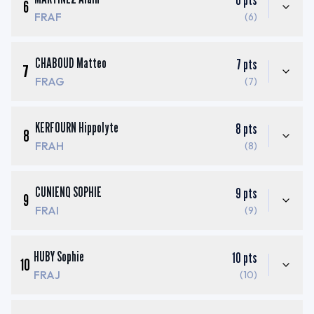
6
pts
6
FRAF
(6)
CHABOUD Matteo
7
pts
7
FRAG
(7)
KERFOURN Hippolyte
8
pts
8
FRAH
(8)
CUNIENQ SOPHIE
9
pts
9
FRAI
(9)
HUBY Sophie
10
pts
10
FRAJ
(10)