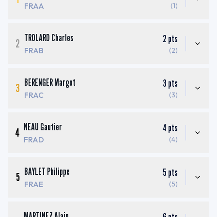
FRAA
(1)
TROLARD Charles
2
pts
2
FRAB
(2)
BERENGER Margot
3
pts
3
FRAC
(3)
NEAU Gautier
4
pts
4
FRAD
(4)
BAYLET Philippe
5
pts
5
FRAE
(5)
MARTINEZ Alain