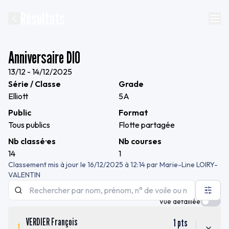
Résultats
Anniversaire DIO
13/12 - 14/12/2025
Série / Classe
Grade
Elliott
5A
Public
Format
Tous publics
Flotte partagée
Nb classé·es
Nb courses
14
1
Classement mis à jour le
16/12/2025 à 12:14
par
Marie-Line LOIRY-
VALENTIN
Vue détaillée
VERDIER François
1
pts
1