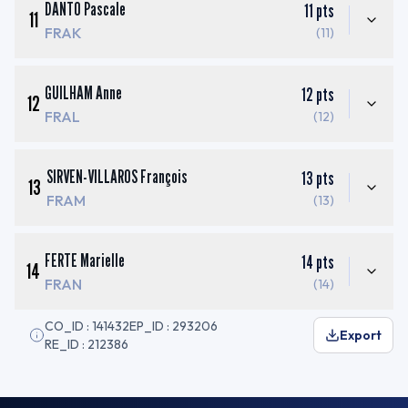
DANTO Pascale
11
pts
11
FRAK
(11)
GUILHAM Anne
12
pts
12
FRAL
(12)
SIRVEN-VILLAROS François
13
pts
13
FRAM
(13)
FERTE Marielle
14
pts
14
FRAN
(14)
CO_ID : 141432
EP_ID : 293206
Export
RE_ID : 212386