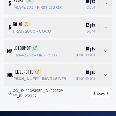
NAAKAO
10
pts
5
FRA46273
- FIRST 210 QR
(5, 5)
KO-KO
12
pts
6
FRAfra000
- COCO
(6, 6)
LE LOUPIOT
18
pts
DNA
FRA47205
- FIRST 30 Q
(DNC, DNC)
FEE LORETTE
18
pts
DNA
FRAN_A
- FELLING 346 DER
(DNC, DNC)
CO_ID : 140989
EP_ID : 292529
Export
RE_ID : 216429