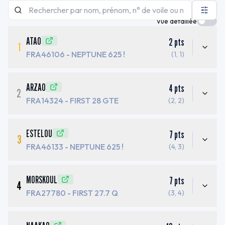
Vue détaillée
ATAO
2
pts
1
FRA46106
- NEPTUNE 625 !
(1, 1)
ARZAO
4
pts
2
FRA14324
- FIRST 28 GTE
(2, 2)
ESTELOU
7
pts
3
FRA46133
- NEPTUNE 625 !
(4, 3)
MORSKOUL
7
pts
4
FRA27780
- FIRST 27.7 Q
(3, 4)