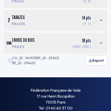
FRA62
(5, 6)
TARAZEG
14
pts
7
FRA135
(7, 7)
ENVOIE DU BOIS
18
pts
DNA
FRA92
(DNC, DNC)
CO_ID : 140933
EP_ID : 292412
Export
RE_ID : 216420
Fédération Française de Voile
17 rue Henri Bocquillon
75015 Paris
Tel : 01 40 60 37 00