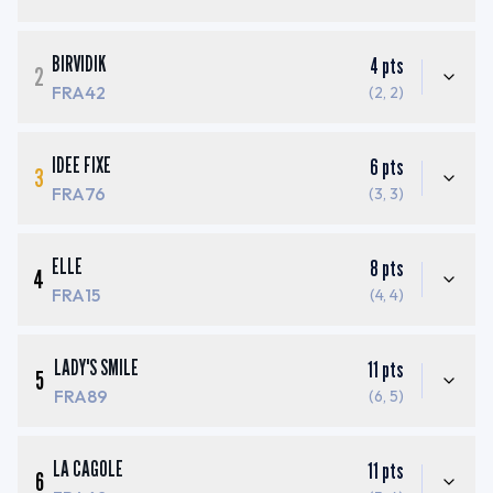
BIRVIDIK
4
pts
2
FRA42
(2, 2)
IDEE FIXE
6
pts
3
FRA76
(3, 3)
ELLE
8
pts
4
FRA15
(4, 4)
LADY'S SMILE
11
pts
5
FRA89
(6, 5)
LA CAGOLE
11
pts
6