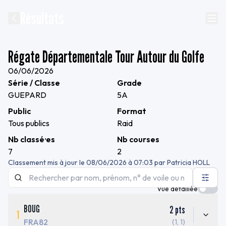
Résultats
Régate Départementale Tour Autour du Golfe
06/06/2026
Série / Classe
Grade
GUEPARD
5A
Public
Format
Tous publics
Raid
Nb classé·es
Nb courses
7
2
Classement mis à jour le
08/06/2026 à 07:03
par
Patricia HOLL
Vue détaillée
BOUG
2
pts
1
FRA82
(1, 1)