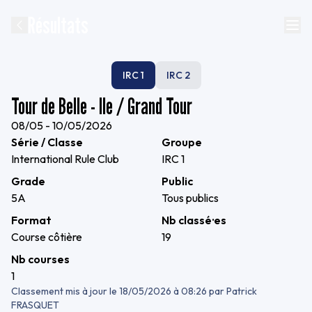
Résultats
IRC 1
IRC 2
Tour de Belle - Ile / Grand Tour
08/05 - 10/05/2026
Série / Classe
Groupe
International Rule Club
IRC 1
Grade
Public
5A
Tous publics
Format
Nb classé·es
Course côtière
19
Nb courses
1
Classement mis à jour le
18/05/2026 à 08:26
par
Patrick
FRASQUET