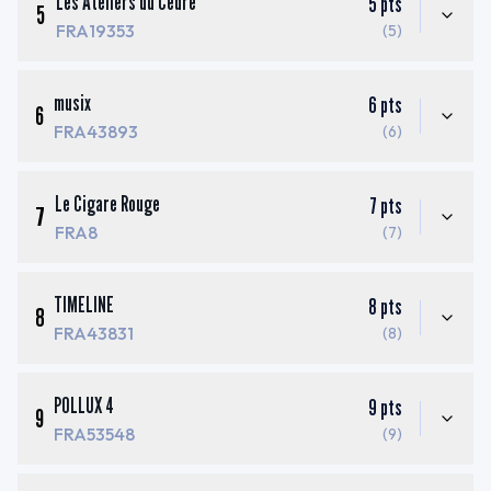
Les Ateliers du Cèdre
5
pts
5
FRA19353
(5)
musix
6
pts
6
FRA43893
(6)
Le Cigare Rouge
7
pts
7
FRA8
(7)
TIMELINE
8
pts
8
FRA43831
(8)
POLLUX 4
9
pts
9
FRA53548
(9)