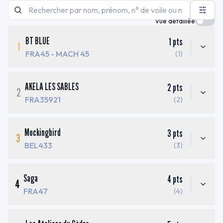
Vue détaillée
BT BLUE
1
pts
1
FRA45
- MACH 45
(1)
AKELA LES SABLES
2
pts
2
FRA35921
(2)
Mockingbird
3
pts
3
BEL433
(3)
Saga
4
pts
4
FRA47
(4)