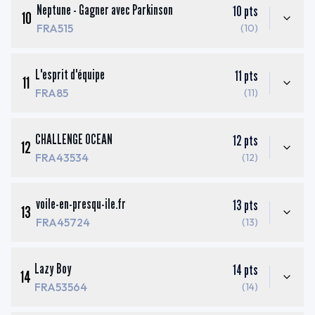
Neptune - Gagner avec Parkinson
10
pts
10
FRA515
(10)
L'esprit d'équipe
11
pts
11
FRA85
(11)
CHALLENGE OCEAN
12
pts
12
FRA43534
(12)
voile-en-presqu-ile.fr
13
pts
13
FRA45724
(13)
Lazy Boy
14
pts
14
FRA53564
(14)