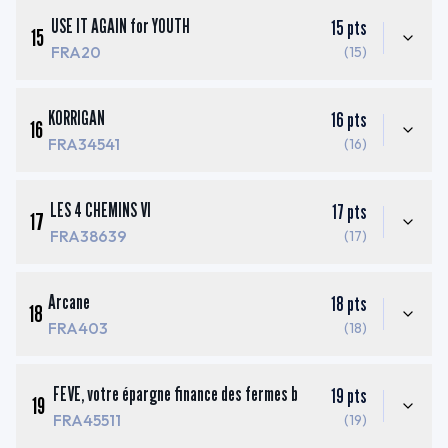
USE IT AGAIN for YOUTH
15
pts
15
FRA20
(15)
KORRIGAN
16
pts
16
FRA34541
(16)
LES 4 CHEMINS VI
17
pts
17
FRA38639
(17)
Arcane
18
pts
18
FRA403
(18)
FEVE, votre épargne finance des fermes b
19
pts
19
FRA45511
(19)