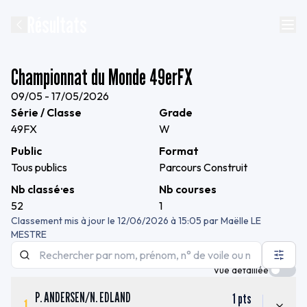
Résultats
Championnat du Monde 49erFX
09/05 - 17/05/2026
Série / Classe
Grade
49FX
W
Public
Format
Tous publics
Parcours Construit
Nb classé·es
Nb courses
52
1
Classement mis à jour le
12/06/2026 à 15:05
par
Maëlle LE
MESTRE
Vue détaillée
P. ANDERSEN
/
N. EDLAND
1
pts
1