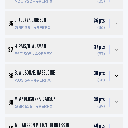
NZL 722
- 49ERFX
(35)
E. KEERS
/
J. JOBSON
36
pts
36
GBR 38
- 49ERFX
(36)
H. PAIS
/
H. AUSMAN
37
pts
37
EST 305
- 49ERFX
(37)
B. WILSON
/
E. HASELDINE
38
pts
38
AUS 34
- 49ERFX
(38)
M. ANDERSON
/
K. DADSON
39
pts
39
GBR 525
- 49ERFX
(39)
M. HANSSON MILD
/
L. BERNTSSON
40
pts