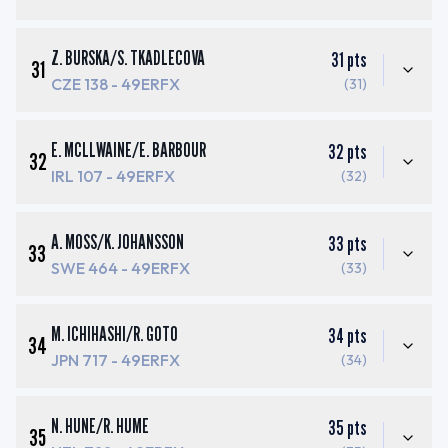
Z. BURSKA
/
S. TKADLECOVA
31
pts
31
CZE 138
- 49ERFX
(31)
E. MCLLWAINE
/
E. BARBOUR
32
pts
32
IRL 107
- 49ERFX
(32)
A. MOSS
/
K. JOHANSSON
33
pts
33
SWE 464
- 49ERFX
(33)
M. ICHIHASHI
/
R. GOTO
34
pts
34
JPN 717
- 49ERFX
(34)
N. HUNE
/
R. HUME
35
pts
35