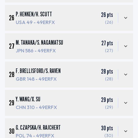
P. HENKEN
/
H. SCUTT
26
pts
26
USA 49
- 49ERFX
(26)
M. TANAKA
/
S. NAGAMATSU
27
pts
27
JPN 586
- 49ERFX
(27)
F. BRELLISFORD
/
S. RAVEN
28
pts
28
GBR 148
- 49ERFX
(28)
Y. WANG
/
X. SU
29
pts
29
CHN 310
- 49ERFX
(29)
G. CZAPSKA
/
H. RAJCHERT
30
pts
30
POL 74
- 49ERFX
(30)