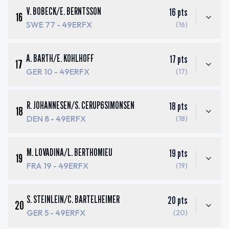
V. BOBECK
/
E. BERNTSSON
16
pts
16
SWE 77
- 49ERFX
(16)
A. BARTH
/
E. KOHLHOFF
17
pts
17
GER 10
- 49ERFX
(17)
R. JOHANNESEN
/
S. CERUP6SIMONSEN
18
pts
18
DEN 8
- 49ERFX
(18)
M. LOVADINA
/
L. BERTHOMIEU
19
pts
19
FRA 19
- 49ERFX
(19)
S. STEINLEIN
/
C. BARTELHEIMER
20
pts
20
GER 5
- 49ERFX
(20)