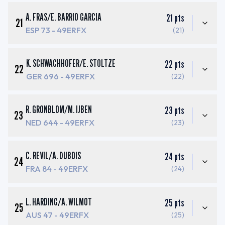
A. FRAS
/
E. BARRIO GARCIA
21
pts
21
ESP 73
- 49ERFX
(21)
K. SCHWACHHOFER
/
E. STOLTZE
22
pts
22
GER 696
- 49ERFX
(22)
R. GRONBLOM
/
M. IJBEN
23
pts
23
NED 644
- 49ERFX
(23)
C. REVIL
/
A. DUBOIS
24
pts
24
FRA 84
- 49ERFX
(24)
L. HARDING
/
A. WILMOT
25
pts
25
AUS 47
- 49ERFX
(25)