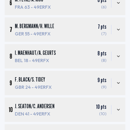
6
pts
6
FRA 63
- 49ERFX
(6)
M. BERGMANN
/
H. WILLE
7
pts
7
GER 55
- 49ERFX
(7)
I. MAENHAUT
/
A. GEURTS
8
pts
8
BEL 18
- 49ERFX
(8)
F. BLACK
/
S. TIDEY
9
pts
9
GBR 24
- 49ERFX
(9)
J. SEATON
/
C. ANDERSEN
10
pts
10
DEN 41
- 49ERFX
(10)