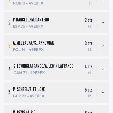
NOR 11
- 49ERFX
(1)
P. BARCELO
/
M. CANTERO
2
pts
2
ESP 76
- 49ERFX
(2)
A. MELZACKA
/
S. JANKOWIAK
3
pts
3
POL 14
- 49ERFX
(3)
G. LEWIN6LAFRANCE
/
A. LEWIN LAFRANCE
4
pts
4
CAN 71
- 49ERFX
(4)
M. SCHEEL
/
F. FEILCKE
5
pts
5
GER 22
- 49ERFX
(5)
M. PEYRE
/
A. RIOU