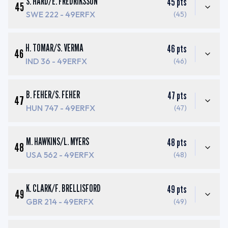
S. HARD
/
E. FREDRIKSSON
45
pts
45
SWE 222
- 49ERFX
(45)
H. TOMAR
/
S. VERMA
46
pts
46
IND 36
- 49ERFX
(46)
B. FEHER
/
S. FEHER
47
pts
47
HUN 747
- 49ERFX
(47)
M. HAWKINS
/
L. MYERS
48
pts
48
USA 562
- 49ERFX
(48)
K. CLARK
/
F. BRELLISFORD
49
pts
49
GBR 214
- 49ERFX
(49)