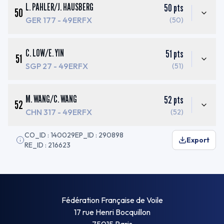
L. PAHLER
/
J. HAUSBERG
50
pts
50
GER 177
- 49ERFX
(50)
C. LOW
/
E. YIN
51
pts
51
SGP 27
- 49ERFX
(51)
M. WANG
/
C. WANG
52
pts
52
CHN 317
- 49ERFX
(52)
CO_ID : 140029
EP_ID : 290898
Export
RE_ID : 216623
Fédération Française de Voile
17 rue Henri Bocquillon