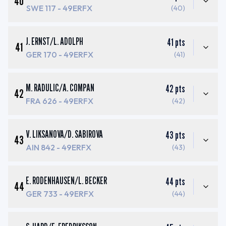
40
SWE 117
- 49ERFX
(40)
J. ERNST
/
L. ADOLPH
41
pts
41
GER 170
- 49ERFX
(41)
M. RADULIC
/
A. COMPAN
42
pts
42
FRA 626
- 49ERFX
(42)
V. LIKSANOVA
/
D. SABIROVA
43
pts
43
AIN 842
- 49ERFX
(43)
E. RODENHAUSEN
/
L. BECKER
44
pts
44
GER 733
- 49ERFX
(44)