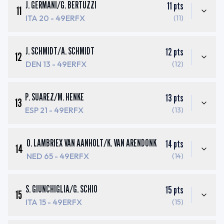
J. GERMANI
/
G. BERTUZZI
11
pts
11
ITA 20
- 49ERFX
(11)
J. SCHMIDT
/
A. SCHMIDT
12
pts
12
DEN 13
- 49ERFX
(12)
P. SUAREZ
/
M. HENKE
13
pts
13
ESP 21
- 49ERFX
(13)
O. LAMBRIEX VAN AANHOLT
/
K. VAN ARENDONK
14
pts
14
NED 65
- 49ERFX
(14)
S. GIUNCHIGLIA
/
G. SCHIO
15
pts
15
ITA 15
- 49ERFX
(15)