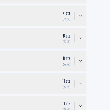
4
pts
(2, 2)
6
pts
(3, 3)
8
pts
(4, 4)
11
pts
(6, 5)
11
pts
(5, 6)