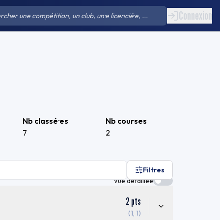
Connexion
Nb classé·es
Nb courses
7
2
Filtres
Vue détaillée
2
pts
(1, 1)