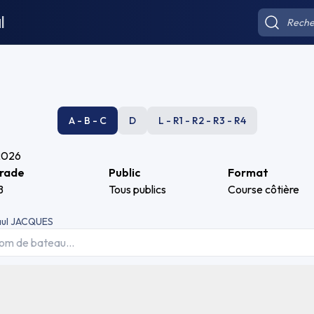
l
A - B - C
D
L - R1 - R2 - R3 - R4
2026
rade
Public
Format
B
Tous publics
Course côtière
aul JACQUES