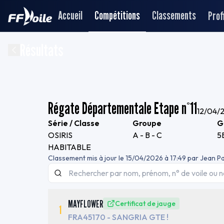
Accueil
Compétitions
Classements
Profi
Résultats
Régate Départementale Etape n°11
12/04/
Série / Classe
Groupe
G
OSIRIS
A - B - C
5
HABITABLE
Classement mis à jour le
15/04/2026 à 17:49
par
Jean P
MAYFLOWER
Certificat de jauge
1
FRA45170
- SANGRIA GTE !