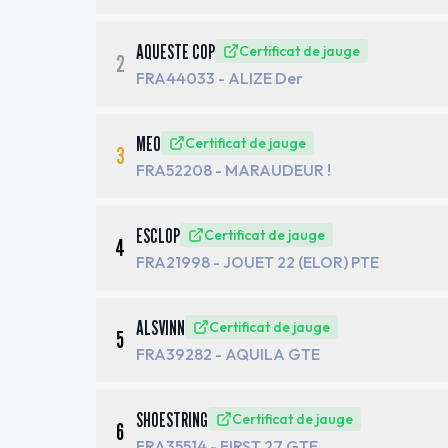
AQUESTE COP
Certificat de jauge
2
FRA44033
- ALIZE Der
MEO
Certificat de jauge
3
FRA52208
- MARAUDEUR !
ESCLOP
Certificat de jauge
4
FRA21998
- JOUET 22 (ELOR) PTE
ALSVINN
Certificat de jauge
5
FRA39282
- AQUILA GTE
SHOESTRING
Certificat de jauge
6
FRA35514
- FIRST 27 GTE