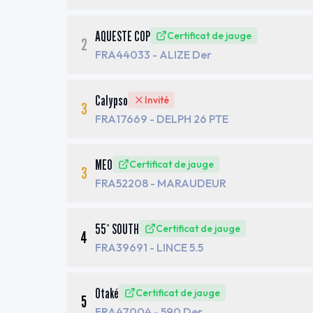
AQUESTE COP
Certificat de jauge
2
FRA44033
- ALIZE Der
Calypso
Invité
3
FRA17669
- DELPH 26 PTE
MEO
Certificat de jauge
3
FRA52208
- MARAUDEUR
55° SOUTH
Certificat de jauge
4
FRA39691
- LINCE 5.5
Otaké
Certificat de jauge
5
FRA47004
- 590 Der