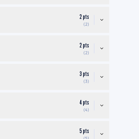
2
pts
(2)
2
pts
(2)
3
pts
(3)
4
pts
(4)
5
pts
(5)