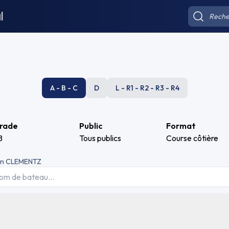
l
A - B - C
D
L - R1 - R2 - R3 - R4
rade
Public
Format
B
Tous publics
Course côtière
en CLEMENTZ