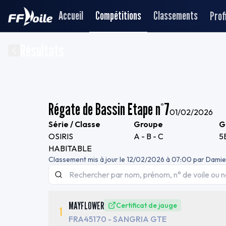
Accueil
Compétitions
Classements
Profi
Résultats
Régate de Bassin Etape n°7
01/02/2026
Série / Classe
Groupe
G
OSIRIS
A - B - C
5
HABITABLE
Classement mis à jour le
12/02/2026 à 07:00
par
Dami
MAYFLOWER
Certificat de jauge
1
FRA45170
- SANGRIA GTE