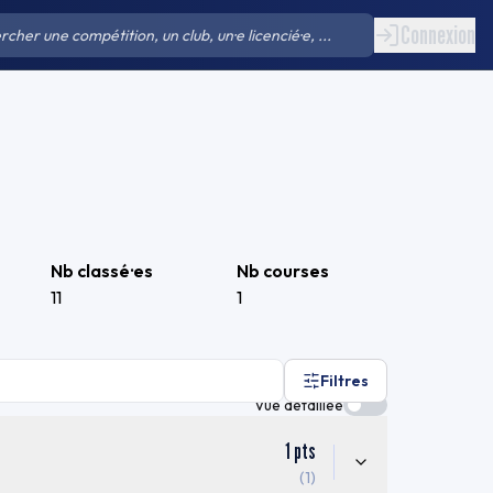
Connexion
Nb classé·es
Nb courses
11
1
Filtres
Vue détaillée
1
pts
(1)