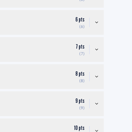
6
pts
(6)
7
pts
(7)
8
pts
(8)
9
pts
(9)
10
pts