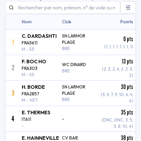
Nom
Club
Points
C. DARDASHTI
SN LARMOR
6
pts
1
PLAGE
FRA5611
(1, 1, 1, 1, 1, 1, 1, 1)
BRE
M - S5
13
pts
F. BOC HO
WC DINARD
2
FRA303
(2, 3, 2, 4, 2, 2, 3,
BRE
M - S5
2)
30
pts
H. BORDE
SN LARMOR
3
PLAGE
FRA2857
(3, 4, 7, 9, 10, 6, 4,
BRE
M - VET
6)
35
pts
E. THERMES
4
-
ITA11
(DNC, DNC, 3, 5,
-
5, 8, 10, 4)
38
pts
E. HAINNEVILLE
CV BAIE