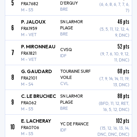
5
D'ERQUY
FRA7682
(6, 6, 8, 6, 7, 7, 6,
BRE
M - S5
7)
46
pts
P. JALOUX
SN LARMOR
6
PLAGE
FRA1959
(5, 5, 11, 12, 12, 4,
BRE
M - VET
9, DNC)
52
pts
P. MIRONNEAU
CVSQ
7
FRA1821
(9, 7, 6, 10, 9, 12,
IDF
M - VET
11, DNC)
68
pts
G. GAUDARD
TOURAINE SURF
8
VOILE
FRA2101
(7, 9, 14, 14, 11, 19,
CVL
M - S4
13, DNC)
88
pts
C. LE BRUCHEC
SN LARMOR
9
PLAGE
FRA062
(BFD, 11, 12, RET,
BRE
M - S5
16, 5, 12, DNC)
102
pts
E. LACHERAY
YC DE FRANCE
10
FRA0706
(15, 12, 16, 13, 14,
IDF
M - S5
DNC, DNC, DNC)