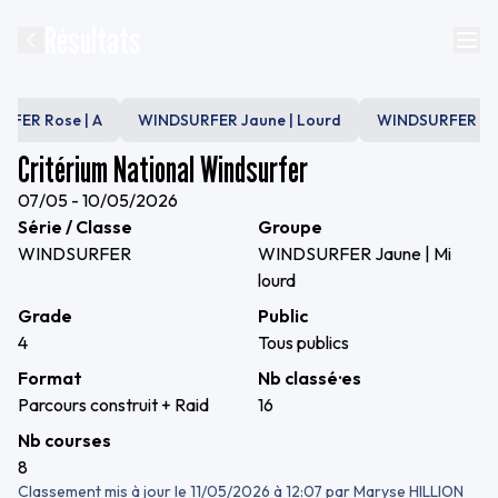
Résultats
FER Rose | A
WINDSURFER Jaune | Lourd
WINDSURFER Ros
Critérium National Windsurfer
07/05 - 10/05/2026
Série / Classe
Groupe
WINDSURFER
WINDSURFER Jaune | Mi
lourd
Grade
Public
4
Tous publics
Format
Nb classé·es
Parcours construit + Raid
16
Nb courses
8
Classement mis à jour le
11/05/2026 à 12:07
par
Maryse HILLION