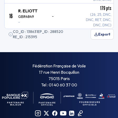
179
pts
R. ELIOTT
16
(26, 25, DNC,
-
GBR4849
DNC, RET, DNC,
-
DNC, DNC)
CO_ID : 138631
EP_ID : 288520
Export
RE_ID : 215395
Fédération Française de Voile
17 rue Henri Bocquillon
75015 Paris
Tel : 01 40 60 37 00