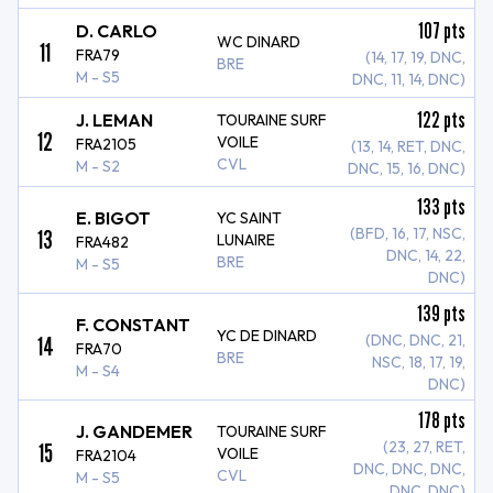
107
pts
D. CARLO
WC DINARD
11
FRA79
(14, 17, 19, DNC,
BRE
M - S5
DNC, 11, 14, DNC)
122
pts
J. LEMAN
TOURAINE SURF
12
VOILE
FRA2105
(13, 14, RET, DNC,
CVL
M - S2
DNC, 15, 16, DNC)
133
pts
E. BIGOT
YC SAINT
13
(BFD, 16, 17, NSC,
LUNAIRE
FRA482
DNC, 14, 22,
BRE
M - S5
DNC)
139
pts
F. CONSTANT
YC DE DINARD
14
(DNC, DNC, 21,
FRA70
BRE
NSC, 18, 17, 19,
M - S4
DNC)
178
pts
J. GANDEMER
TOURAINE SURF
15
(23, 27, RET,
VOILE
FRA2104
DNC, DNC, DNC,
CVL
M - S5
DNC, DNC)