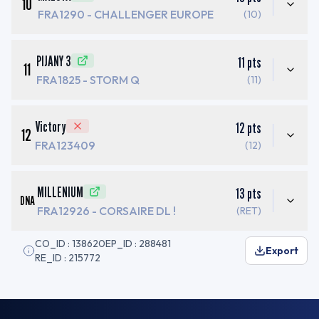
10
FRA1290
- CHALLENGER EUROPE
(10)
PIJANY 3
11
pts
11
FRA1825
- STORM Q
(11)
Victory
12
pts
12
FRA123409
(12)
MILLENIUM
13
pts
DNA
FRA12926
- CORSAIRE DL !
(RET)
CO_ID : 138620
EP_ID : 288481
Export
RE_ID : 215772