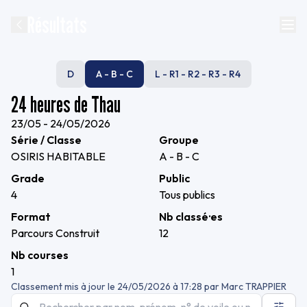
Résultats
D
A - B - C
L - R1 - R2 - R3 - R4
24 heures de Thau
23/05 - 24/05/2026
Série / Classe
Groupe
OSIRIS HABITABLE
A - B - C
Grade
Public
4
Tous publics
Format
Nb classé·es
Parcours Construit
12
Nb courses
1
Classement mis à jour le
24/05/2026 à 17:28
par
Marc TRAPPIER