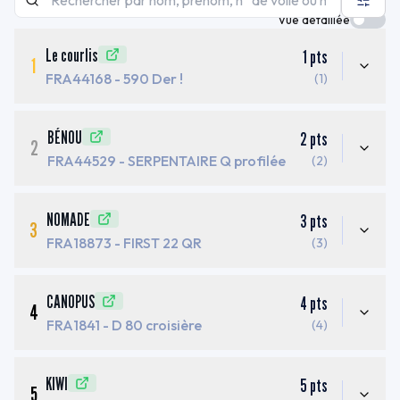
Vue détaillée
Le courlis
1
pts
1
FRA44168
- 590 Der !
(1)
BÉNOU
2
pts
2
FRA44529
- SERPENTAIRE Q profilée
(2)
NOMADE
3
pts
3
FRA18873
- FIRST 22 QR
(3)
CANOPUS
4
pts
4
FRA1841
- D 80 croisière
(4)
KIWI
5
pts
5