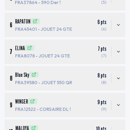
FRA37864
- 590 Der !
(5)
RAPATON
6
pts
6
FRA45401
- JOUET 24 GTE
(6)
ELINA
7
pts
7
FRA8078
- JOUET 24 GTE
(7)
Blue Sky
8
pts
8
FRA39580
- JOUET 550 QR
(8)
WINGER
9
pts
9
FRA12522
- CORSAIRE DL !
(9)
MALOYA
10
pts