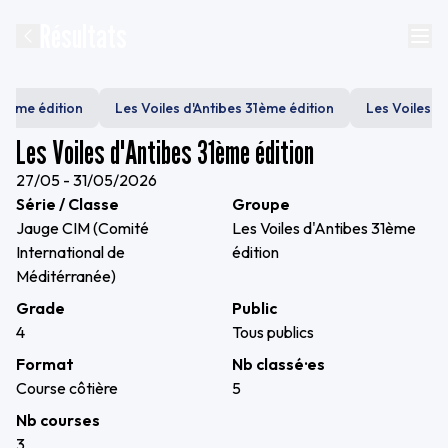
Résultats
31ème édition
Les Voiles d'Antibes 31ème édition
Les Voiles d
Les Voiles d'Antibes 31ème édition
27/05 - 31/05/2026
Série / Classe
Groupe
Jauge CIM (Comité
Les Voiles d'Antibes 31ème
International de
édition
Méditérranée)
Grade
Public
4
Tous publics
Format
Nb classé·es
Course côtière
5
Nb courses
3