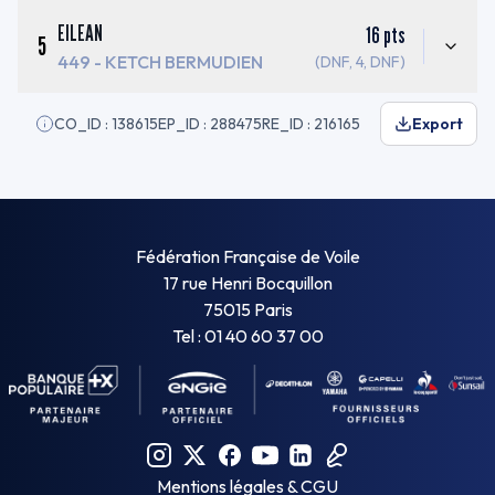
EILEAN
16
pts
5
449
- KETCH BERMUDIEN
(DNF, 4, DNF)
CO_ID : 138615
EP_ID : 288475
RE_ID : 216165
Export
Fédération Française de Voile
17 rue Henri Bocquillon
75015 Paris
Tel : 01 40 60 37 00
Mentions légales & CGU