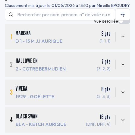
Classement mis à jour le
01/06/2026 à 13:10
par
Mireille EPOUDRY
Vue détaillée
MARISKA
3
pts
1
D 1
- 15 M J.I AURIQUE
(1, 1, 1)
HALLOWE EN
7
pts
2
2
- COTRE BERMUDIEN
(3, 2, 2)
VIVEKA
8
pts
3
1929
- GOELETTE
(2, 3, 3)
BLACK SWAN
16
pts
4
BLA
- KETCH AURIQUE
(DNF, DNF, 4)