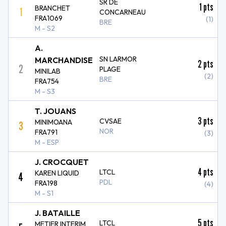
SR DE
1
pts
BRANCHET
1
CONCARNEAU
FRA1069
(1)
BRE
M - S2
A.
SN LARMOR
MARCHANDISE
2
pts
2
PLAGE
MINILAB
(2)
BRE
FRA754
M - S3
T. JOUANS
3
pts
CVSAE
MINIMOANA
3
NOR
FRA791
(3)
M - ESP
J. CROCQUET
4
pts
LTCL
KAREN LIQUID
4
PDL
FRA198
(4)
M - S1
J. BATAILLE
5
pts
LTCL
METIER INTERIM