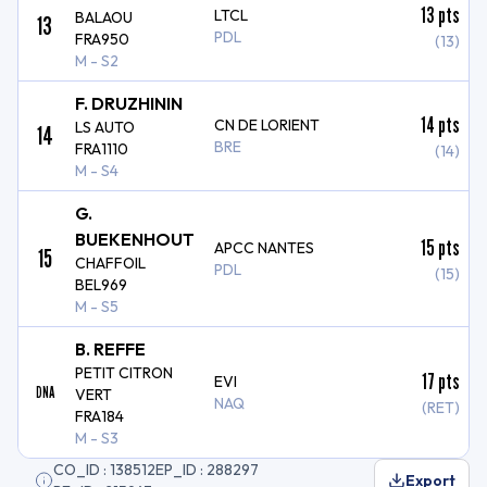
13
pts
LTCL
BALAOU
13
PDL
FRA950
(13)
M - S2
F. DRUZHININ
14
pts
CN DE LORIENT
LS AUTO
14
BRE
FRA1110
(14)
M - S4
G.
BUEKENHOUT
15
pts
APCC NANTES
15
CHAFFOIL
PDL
(15)
BEL969
M - S5
B. REFFE
PETIT CITRON
17
pts
EVI
DNA
VERT
NAQ
(RET)
FRA184
M - S3
CO_ID : 138512
EP_ID : 288297
Export