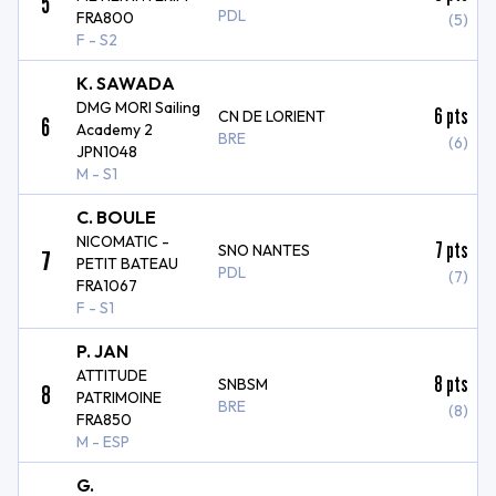
5
PDL
FRA800
(5)
F - S2
K. SAWADA
DMG MORI Sailing
6
pts
CN DE LORIENT
6
Academy 2
BRE
(6)
JPN1048
M - S1
C. BOULE
NICOMATIC -
7
pts
SNO NANTES
7
PETIT BATEAU
PDL
(7)
FRA1067
F - S1
P. JAN
ATTITUDE
8
pts
SNBSM
8
PATRIMOINE
BRE
(8)
FRA850
M - ESP
G.