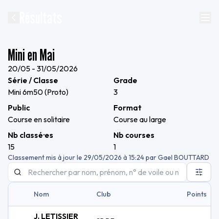
Résultats
Mini en Mai
20/05 - 31/05/2026
Série / Classe
Grade
Mini 6m50 (Proto)
3
Public
Format
Course en solitaire
Course au large
Nb classé·es
Nb courses
15
1
Classement mis à jour le
29/05/2026 à 15:24
par
Gael BOUTTARD
Nom
Club
Points
J. LETISSIER