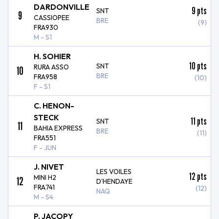
DARDONVILLE
9
pts
SNT
9
CASSIOPEE
BRE
(9)
FRA930
M - S1
H. SOHIER
10
pts
SNT
RURA ASSO
10
BRE
FRA958
(10)
F - S1
C. HENON-
STECK
11
pts
SNT
11
BAHIA EXPRESS
BRE
(11)
FRA551
F - JUN
J. NIVET
LES VOILES
12
pts
MINI H2
12
D'HENDAYE
FRA741
(12)
NAQ
M - S4
P. JACOPY