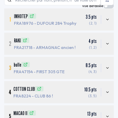
Vue détaillée
IMHOTEP
3.5
pts
1
FRA18976
- DUFOUR 284 Trophy
(2, 1)
RAKI
4
pts
2
FRA21718
- ARMAGNAC ancien !
(1, 2)
bulle
8.5
pts
3
FRA47154
- FIRST 305 GTE
(4, 3)
COTTON CLUB
10.5
pts
4
FRA8224
- CLUB 86 !
(3, 5)
MACAO II
13
pts
5