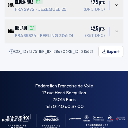
REDER-NOZ
42.5
pts
DNA
FRA6972
- JEZEQUEL 25
(DNC, DNC)
OBLADI
42.5
pts
DNA
FRA35824
- FEELING 306 DI
(RET, DNC)
CO_ID : 137511
EP_ID : 286706
RE_ID : 215621
Export
Fédération Française de Voile
17 rue Henri Bocquillon
75015 Paris
Tel : 01 40 60 37 00