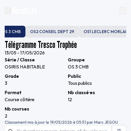
Résultats
OS 3 CMB
OS2 CONSEIL DEPT 29
OS1 LECLERC MORLAIX
Télégramme Tresco Trophée
13/05 - 17/05/2026
Série / Classe
Groupe
OSIRIS HABITABLE
OS 3 CMB
Grade
Public
3
Tous publics
Format
Nb classé·es
Course côtière
12
Nb courses
2
Classement mis à jour le
19/05/2026 à 05:51
par
Marc JEGOU