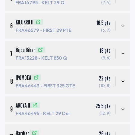
FRA16795
- KELT 29 Q
(7, 4)
KILUKRU II
16.5
pts
6
FRA46579
- FIRST 29 PTE
(6, 7)
Bijou Bihen
18
pts
7
FRA13228
- KELT 850 Q
(9, 6)
IPOMOEA
22
pts
8
FRA46443
- FIRST 325 GTE
(10, 8)
AKOYA II
25.5
pts
9
FRA46495
- KELT 29 Der
(12, 9)
Hardizh
26
pts