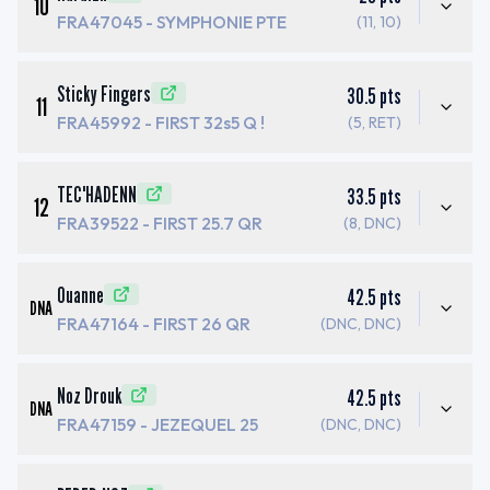
10
FRA47045
- SYMPHONIE PTE
(11, 10)
Sticky Fingers
30.5
pts
11
FRA45992
- FIRST 32s5 Q !
(5, RET)
TEC'HADENN
33.5
pts
12
FRA39522
- FIRST 25.7 QR
(8, DNC)
Ouanne
42.5
pts
DNA
FRA47164
- FIRST 26 QR
(DNC, DNC)
Noz Drouk
42.5
pts
DNA
FRA47159
- JEZEQUEL 25
(DNC, DNC)