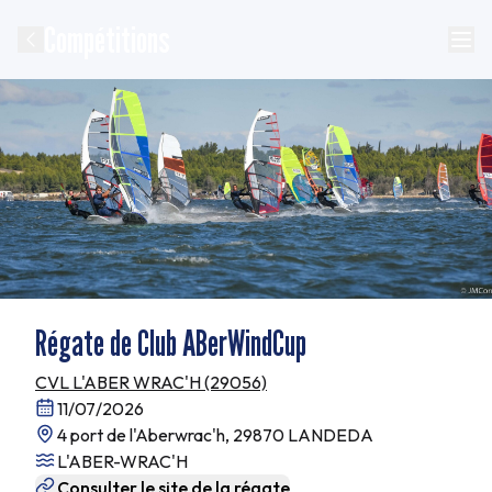
Compétitions
Régate de Club ABerWindCup
CVL L'ABER WRAC'H (29056)
11/07/2026
4 port de l'Aberwrac'h, 29870 LANDEDA
L'ABER-WRAC'H
Consulter le site de la régate