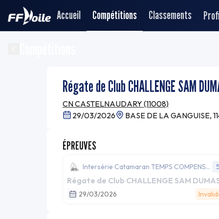
Accueil
Compétitions
Classements
Profi
Compétitions
Régate de Club CHALLENGE SAM DUM
CN CASTELNAUDARY (11008)
29/03/2026
BASE DE LA GANGUISE, 1
ÉPREUVES
Intersérie Catamaran TEMPS COMPENSE
(INC)
Régate de Club CHALLENGE SAM DUMAS
29/03/2026
Invali