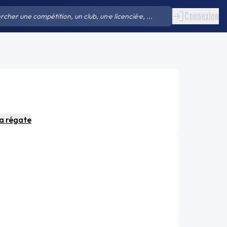
Connexion
la régate