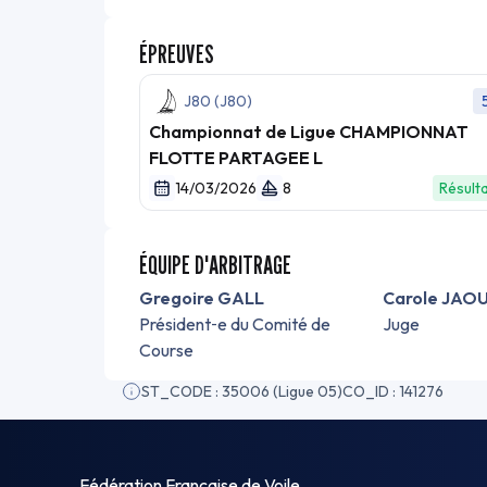
ÉPREUVES
J80 (J80)
Championnat de Ligue CHAMPIONNAT
FLOTTE PARTAGEE L
14/03/2026
8
Résult
ÉQUIPE D'ARBITRAGE
Gregoire GALL
Carole JAO
Président‑e du Comité de
Juge
Course
ST_CODE : 35006 (Ligue 05)
CO_ID : 141276
Fédération Française de Voile