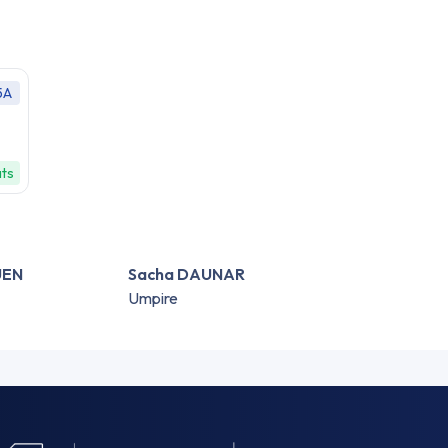
5A
ats
UEN
Sacha DAUNAR
Umpire