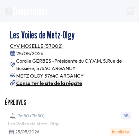
Compétitions
Les Voiles de Metz-Olgy
CYV MOSELLE (57002)
25/05/2026
Coralie GERBES -Présidente du C.Y.V.M, 5,Rue de
Bussière, 57640 ARGANCY
METZ OLGY 57640 ARGANCY
Consulter le site de la régate
ÉPREUVES
7m50 (7M50)
5B
Les Voiles de Metz-Olgy
25/05/2026
Invalidée