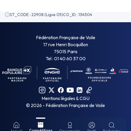
ST_CODE : 22908 (Ligue 05)
CO_ID : 134504
Fédération Française de Voile
17 rue Henri Bocquillon
75015 Paris
Tel : 01 40 60 37 00
Mentions légales & CGU
©
2026
- Fédération Française de Voile
Compétitions
Accueil
Classements
Profil
Recherche